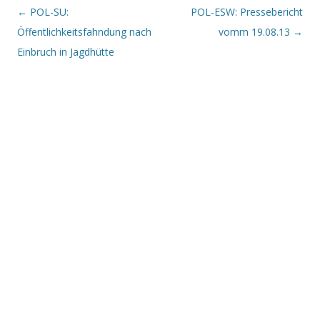
Beitrags-Navigation
←
POL-SU:
POL-ESW: Pressebericht
Öffentlichkeitsfahndung nach
vomm 19.08.13
→
Einbruch in Jagdhütte