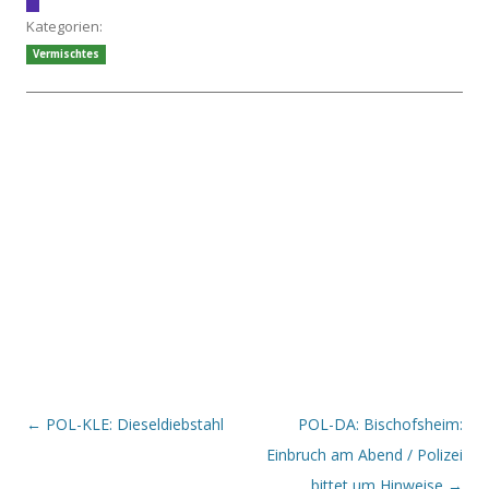
Kategorien:
Vermischtes
Beitrags-Navigation
←
POL-KLE: Dieseldiebstahl
POL-DA: Bischofsheim:
Einbruch am Abend / Polizei
bittet um Hinweise
→