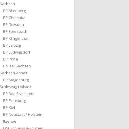
Sachsen
BP Altenberg
BP Chemnitz
BP Dresden
BP Ebersbach
BP Klingenthal
BP Leipzig
BP Ludwigsdorf
BP Pirna
Polizei Sachsen
Sachsen-Anhalt
BP Magdeburg
Schleswig-Holstein
BP Bad Bramstedt
BP Flensburg
BP Kiel
BP Neustadt / Holstein
Itzehoe
LKA Schleswig-Holstein