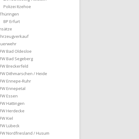
Polizei Itzehoe
Thüringen
BP Erfurt
nsätze
ahrzeugverkauf
euerwehr
FW Bad Oldesloe
FW Bad Segeberg
FW Breckerfeld
FW Dithmarschen / Heide
FW Ennepe-Ruhr
FW Ennepetal
FW Essen
FW Hattingen
FW Herdecke
FW Kiel
FW Lübeck
FW Nordfriesland / Husum