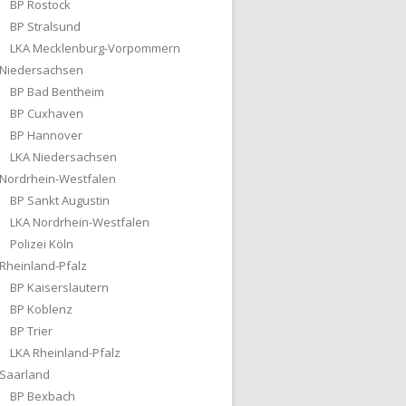
BP Rostock
BP Stralsund
LKA Mecklenburg-Vorpommern
Niedersachsen
BP Bad Bentheim
BP Cuxhaven
BP Hannover
LKA Niedersachsen
Nordrhein-Westfalen
BP Sankt Augustin
LKA Nordrhein-Westfalen
Polizei Köln
Rheinland-Pfalz
BP Kaiserslautern
BP Koblenz
BP Trier
LKA Rheinland-Pfalz
Saarland
BP Bexbach