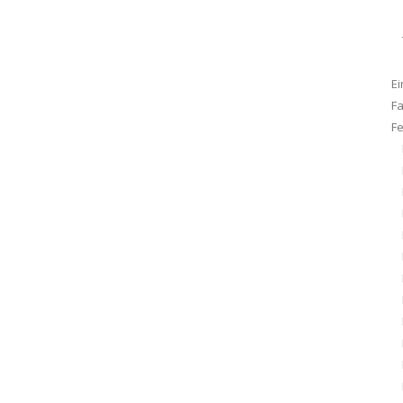
Ei
F
F