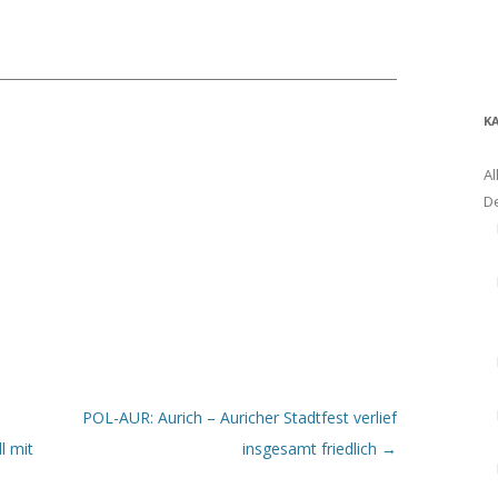
K
Al
D
POL-AUR: Aurich – Auricher Stadtfest verlief
l mit
insgesamt friedlich
→