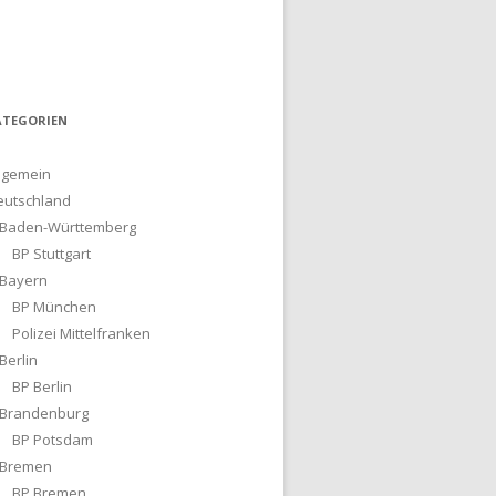
ATEGORIEN
lgemein
eutschland
Baden-Württemberg
BP Stuttgart
Bayern
BP München
Polizei Mittelfranken
Berlin
BP Berlin
Brandenburg
BP Potsdam
Bremen
BP Bremen