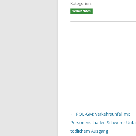
Kategorien:
Vermischtes
Beitrags-Navigation
←
POL-GM: Verkehrsunfall mit
Personenschaden Schwerer Unfal
tödlichem Ausgang