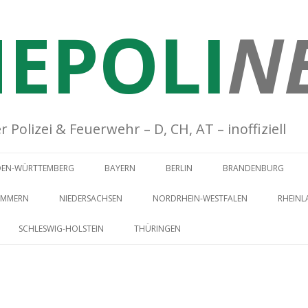
EPOLI
N
Polizei & Feuerwehr – D, CH, AT – inoffiziell
Springe zum Inhalt
DEN-WÜRTTEMBERG
BAYERN
BERLIN
BRANDENBURG
OMMERN
NIEDERSACHSEN
NORDRHEIN-WESTFALEN
RHEINL
SCHLESWIG-HOLSTEIN
THÜRINGEN