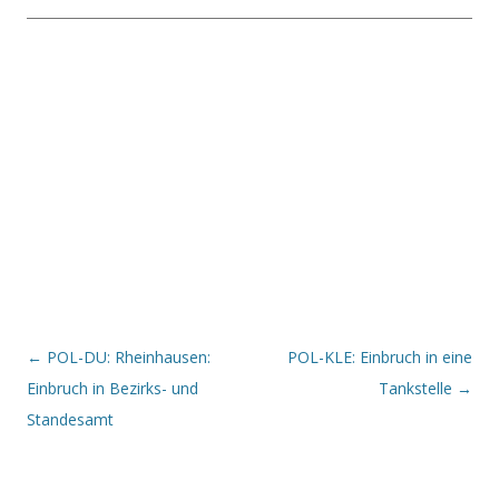
Beitrags-Navigation
←
POL-DU: Rheinhausen:
POL-KLE: Einbruch in eine
Einbruch in Bezirks- und
Tankstelle
→
Standesamt