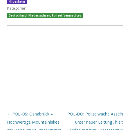
Hildesheim
Kategorien:
Deutschland
,
Niedersachsen
,
Polizei
,
Vermischtes
Beitrags-Navigation
←
POL-OS: Osnabrück –
POL-DO: Polizeiwache Asseln
Hochwertige Mountainbikes
unter neuer Leitung . hier: