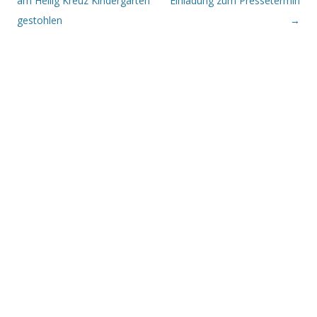
am Heilig Kreuz Kindergarten
Einladung zum Pressetermin
gestohlen
→