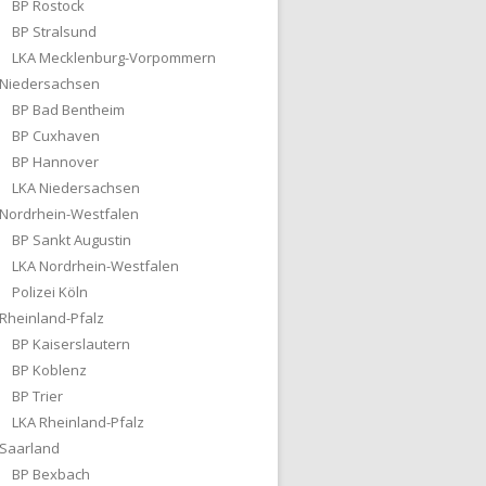
BP Rostock
BP Stralsund
LKA Mecklenburg-Vorpommern
Niedersachsen
BP Bad Bentheim
BP Cuxhaven
BP Hannover
LKA Niedersachsen
Nordrhein-Westfalen
BP Sankt Augustin
LKA Nordrhein-Westfalen
Polizei Köln
Rheinland-Pfalz
BP Kaiserslautern
BP Koblenz
BP Trier
LKA Rheinland-Pfalz
Saarland
BP Bexbach