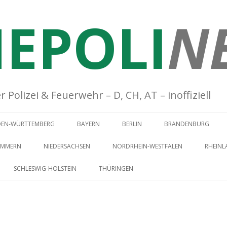
EPOLI
N
Polizei & Feuerwehr – D, CH, AT – inoffiziell
Springe zum Inhalt
DEN-WÜRTTEMBERG
BAYERN
BERLIN
BRANDENBURG
OMMERN
NIEDERSACHSEN
NORDRHEIN-WESTFALEN
RHEINL
SCHLESWIG-HOLSTEIN
THÜRINGEN