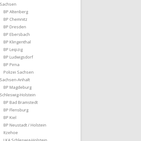
Sachsen
BP Altenberg
BP Chemnitz
BP Dresden
BP Ebersbach
BP Klingenthal
BP Leipzig
BP Ludwigsdorf
BP Pirna
Polizei Sachsen
Sachsen-Anhalt
BP Magdeburg
Schleswig-Holstein
BP Bad Bramstedt
BP Flensburg
BP Kiel
BP Neustadt / Holstein
Itzehoe
LKA Schleswig-Holstein