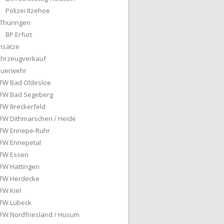
Polizei Itzehoe
Thüringen
BP Erfurt
nsätze
ahrzeugverkauf
euerwehr
FW Bad Oldesloe
FW Bad Segeberg
FW Breckerfeld
FW Dithmarschen / Heide
FW Ennepe-Ruhr
FW Ennepetal
FW Essen
FW Hattingen
FW Herdecke
FW Kiel
FW Lübeck
FW Nordfriesland / Husum