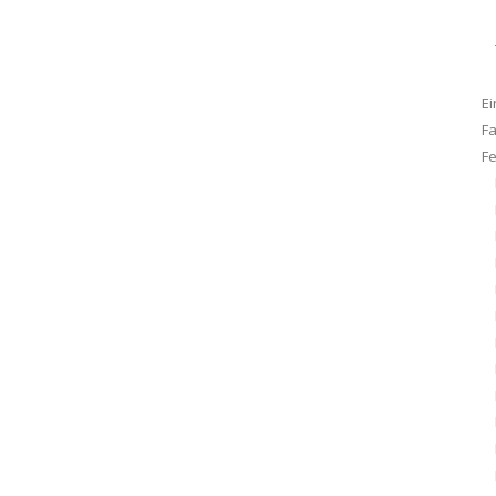
Ei
F
F