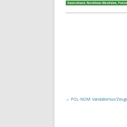
Deutschland
,
Nordrhein-Westfalen
,
Polize
Beitrags-Navigation
←
POL-NOM: Vandalismus/Zeuge