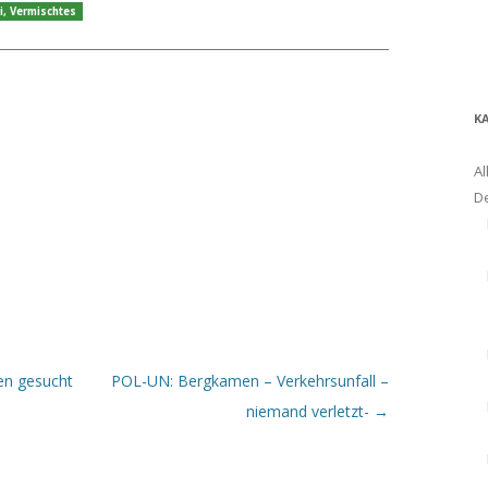
i
,
Vermischtes
K
Al
D
n gesucht
POL-UN: Bergkamen – Verkehrsunfall –
niemand verletzt-
→