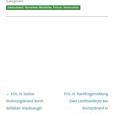
Kategorien:
Deutschland
,
Nordrhein-Westfalen
,
Polizei
,
Vermischtes
Beitrags-Navigation
←
POL-H: Seelze:
POL-H: Nachtragsmeldung
Wohnungsbrand durch
Zwei Leichtverletzte bei
defekten Staubsauger
Küchenbrand in