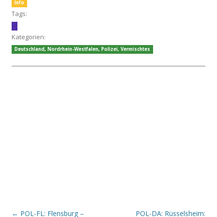
Info
Tags:
Kategorien:
Deutschland
,
Nordrhein-Westfalen
,
Polizei
,
Vermischtes
Beitrags-Navigation
←
POL-FL: Flensburg –
POL-DA: Rüsselsheim: