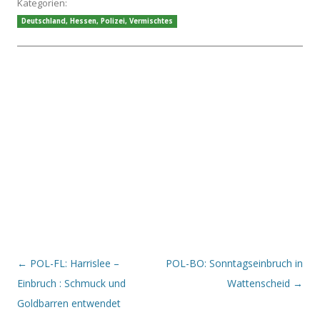
Kategorien:
Deutschland
,
Hessen
,
Polizei
,
Vermischtes
Beitrags-Navigation
←
POL-FL: Harrislee –
POL-BO: Sonntagseinbruch in
Einbruch : Schmuck und
Wattenscheid
→
Goldbarren entwendet