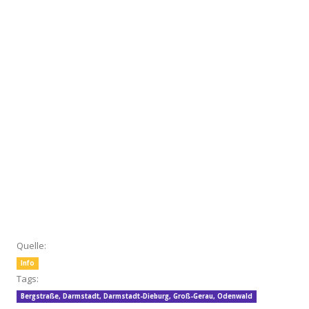
Quelle:
Info
Tags:
Bergstraße
,
Darmstadt
,
Darmstadt-Dieburg
,
Groß-Gerau
,
Odenwald