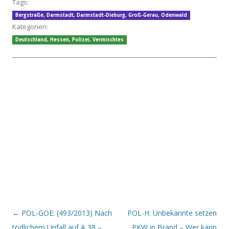
Tags:
Bergstraße
,
Darmstadt
,
Darmstadt-Dieburg
,
Groß-Gerau
,
Odenwald
Kategorien:
Deutschland
,
Hessen
,
Polizei
,
Vermischtes
Beitrags-Navigation
←
POL-GOE: (493/2013) Nach
POL-H: Unbekannte setzen
tödlichem Unfall auf A 38 –
PKW in Brand – Wer kann