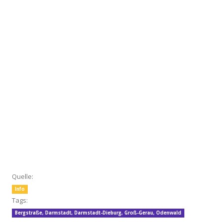
Quelle:
Info
Tags:
Bergstraße
,
Darmstadt
,
Darmstadt-Dieburg
,
Groß-Gerau
,
Odenwald