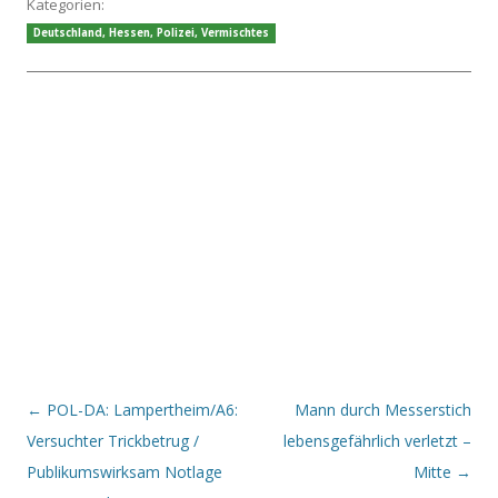
Kategorien:
Deutschland
,
Hessen
,
Polizei
,
Vermischtes
Beitrags-Navigation
←
POL-DA: Lampertheim/A6:
Mann durch Messerstich
Versuchter Trickbetrug /
lebensgefährlich verletzt –
Publikumswirksam Notlage
Mitte
→