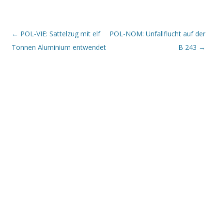
Beitrags-Navigation
←
POL-VIE: Sattelzug mit elf
POL-NOM: Unfallflucht auf der
Tonnen Aluminium entwendet
B 243
→