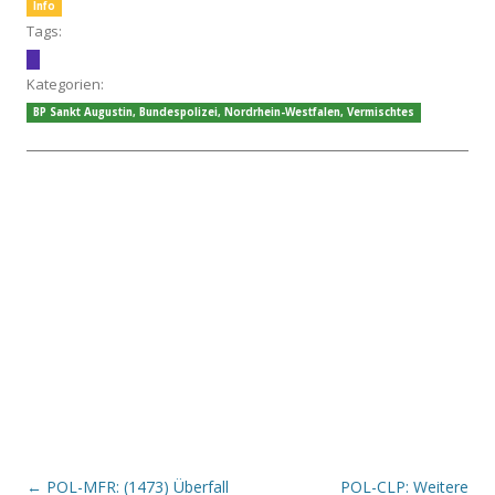
Info
Tags:
Kategorien:
BP Sankt Augustin
,
Bundespolizei
,
Nordrhein-Westfalen
,
Vermischtes
Beitrags-Navigation
←
POL-MFR: (1473) Überfall
POL-CLP: Weitere