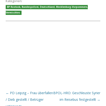
Kategorien:
BP Rostock
,
Bundespolizei
,
Deutschland
,
Mecklenburg-Vorpommern
,
Vermischtes
Beitrags-Navigation
←
PD Leipzig – Frau überfallen
BPOL-HRO: Geschleuste Syrier
/ Dieb gestellt / Betrüger
im Reisebus festgestellt
→