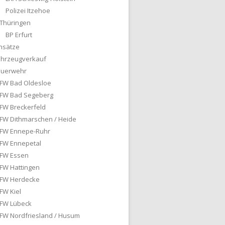
Polizei Itzehoe
Thüringen
BP Erfurt
nsätze
ahrzeugverkauf
euerwehr
FW Bad Oldesloe
FW Bad Segeberg
FW Breckerfeld
FW Dithmarschen / Heide
FW Ennepe-Ruhr
FW Ennepetal
FW Essen
FW Hattingen
FW Herdecke
FW Kiel
FW Lübeck
FW Nordfriesland / Husum