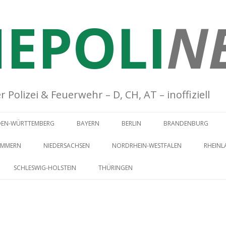
EPOLI
N
Polizei & Feuerwehr – D, CH, AT – inoffiziell
Springe zum Inhalt
DEN-WÜRTTEMBERG
BAYERN
BERLIN
BRANDENBURG
OMMERN
NIEDERSACHSEN
NORDRHEIN-WESTFALEN
RHEINL
SCHLESWIG-HOLSTEIN
THÜRINGEN