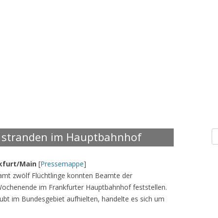
S
e stranden im Hauptbahnhof
n
kfurt/Main
[
Pressemappe
]
samt zwölf Flüchtlinge konnten Beamte der
ochenende im Frankfurter Hauptbahnhof feststellen.
aubt im Bundesgebiet aufhielten, handelte es sich um