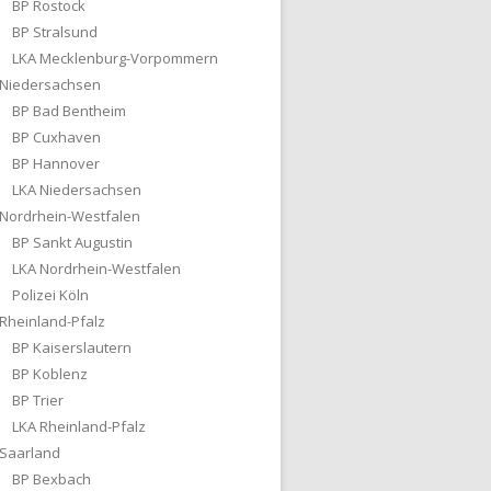
BP Rostock
BP Stralsund
LKA Mecklenburg-Vorpommern
Niedersachsen
BP Bad Bentheim
BP Cuxhaven
BP Hannover
LKA Niedersachsen
Nordrhein-Westfalen
BP Sankt Augustin
LKA Nordrhein-Westfalen
Polizei Köln
Rheinland-Pfalz
BP Kaiserslautern
BP Koblenz
BP Trier
LKA Rheinland-Pfalz
Saarland
BP Bexbach