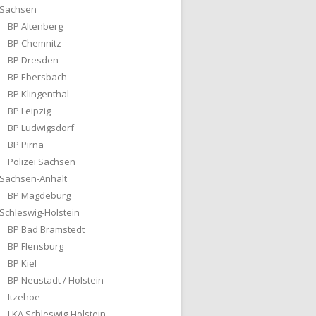
Sachsen
BP Altenberg
BP Chemnitz
BP Dresden
BP Ebersbach
BP Klingenthal
BP Leipzig
BP Ludwigsdorf
BP Pirna
Polizei Sachsen
Sachsen-Anhalt
BP Magdeburg
Schleswig-Holstein
BP Bad Bramstedt
BP Flensburg
BP Kiel
BP Neustadt / Holstein
Itzehoe
LKA Schleswig-Holstein