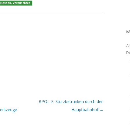
,
Hessen
,
Vermischtes
K
Al
D
BPOL-F: Sturzbetrunken durch den
Werkzeuge
Hauptbahnhof
→