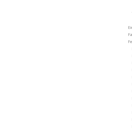
Ei
F
F