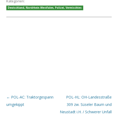
Kategorien:
Deutschland
,
Nordrhein-Westfalen
,
Polizei
,
Vermischtes
Beitrags-Navigation
←
POL-AC: Traktorgespann
POL-HL: OH-Landesstraße
umgekippt
309 zw. Süseler Baum und
Neustadt i.H. / Schwerer Unfall