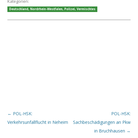
Kategorien:
Deutschland
,
Nordrhein-Westfalen
,
Polizei
,
Vermischtes
Beitrags-Navigation
←
POL-HSK:
POL-HSK:
Verkehrsunfallflucht in Neheim
Sachbeschädigungen an Pkw
in Bruchhausen
→