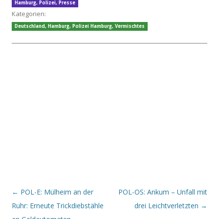
Hamburg
,
Polizei
,
Presse
Kategorien:
Deutschland
,
Hamburg
,
Polizei Hamburg
,
Vermischtes
Beitrags-Navigation
←
POL-E: Mülheim an der
POL-OS: Ankum – Unfall mit
Ruhr: Erneute Trickdiebstähle
drei Leichtverletzten
→