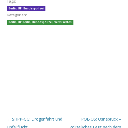
Tags:
Berlin
,
BP
,
Bundespolizei
Kategorien:
Berlin
,
BP Berlin
,
Bundespolizei
,
Vermischtes
Beitrags-Navigation
←
SHPP-GG: Drogenfahrt und
POL-OS: Osnabrück –
Unfallflucht
Polizeiliches Fazit nach dem