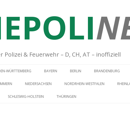
EPOLI
N
Polizei & Feuerwehr – D, CH, AT – inoffiziell
Springe zum Inhalt
DEN-WÜRTTEMBERG
BAYERN
BERLIN
BRANDENBURG
OMMERN
NIEDERSACHSEN
NORDRHEIN-WESTFALEN
RHEINL
SCHLESWIG-HOLSTEIN
THÜRINGEN