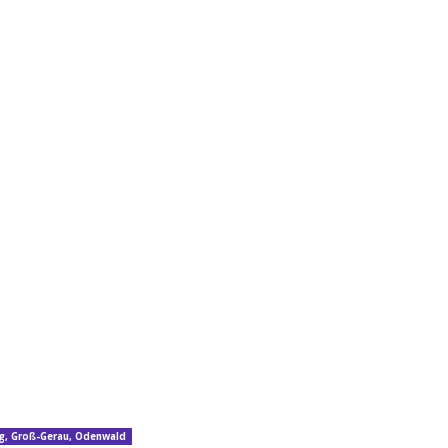
g
,
Groß-Gerau
,
Odenwald