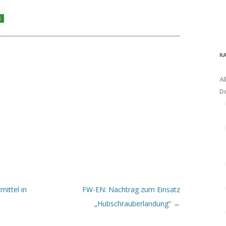
s
K
Al
D
ittel in
FW-EN: Nachtrag zum Einsatz
„Hubschrauberlandung“
→