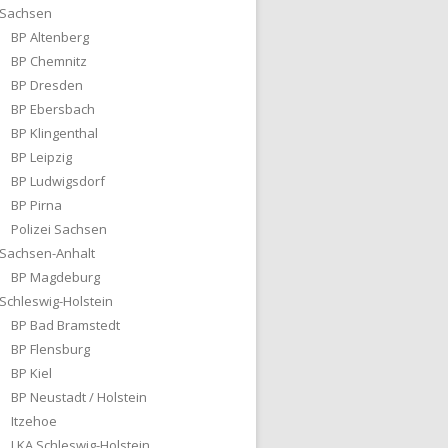
Sachsen
BP Altenberg
BP Chemnitz
BP Dresden
BP Ebersbach
BP Klingenthal
BP Leipzig
BP Ludwigsdorf
BP Pirna
Polizei Sachsen
Sachsen-Anhalt
BP Magdeburg
Schleswig-Holstein
BP Bad Bramstedt
BP Flensburg
BP Kiel
BP Neustadt / Holstein
Itzehoe
LKA Schleswig-Holstein