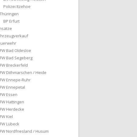
Polizei Itzehoe
Thüringen
BP Erfurt
nsätze
ahrzeugverkauf
euerwehr
FW Bad Oldesloe
FW Bad Segeberg
FW Breckerfeld
FW Dithmarschen / Heide
FW Ennepe-Ruhr
FW Ennepetal
FW Essen
FW Hattingen
FW Herdecke
FW Kiel
FW Lübeck
FW Nordfriesland / Husum