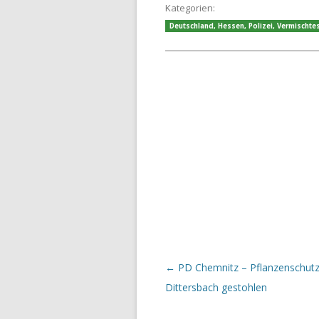
Kategorien:
Deutschland
,
Hessen
,
Polizei
,
Vermischte
Beitrags-Navigation
←
PD Chemnitz – Pflanzenschutzm
Dittersbach gestohlen