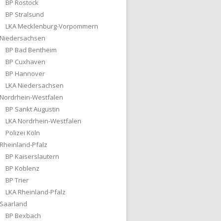
BP Rostock
BP Stralsund
LKA Mecklenburg-Vorpommern
Niedersachsen
BP Bad Bentheim
BP Cuxhaven
BP Hannover
LKA Niedersachsen
Nordrhein-Westfalen
BP Sankt Augustin
LKA Nordrhein-Westfalen
Polizei Köln
Rheinland-Pfalz
BP Kaiserslautern
BP Koblenz
BP Trier
LKA Rheinland-Pfalz
Saarland
BP Bexbach