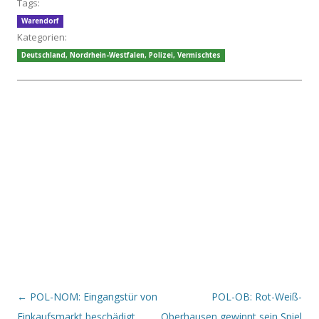
Tags:
Warendorf
Kategorien:
Deutschland
,
Nordrhein-Westfalen
,
Polizei
,
Vermischtes
Beitrags-Navigation
←
POL-NOM: Eingangstür von
POL-OB: Rot-Weiß-
Einkaufsmarkt beschädigt
Oberhausen gewinnt sein Spiel