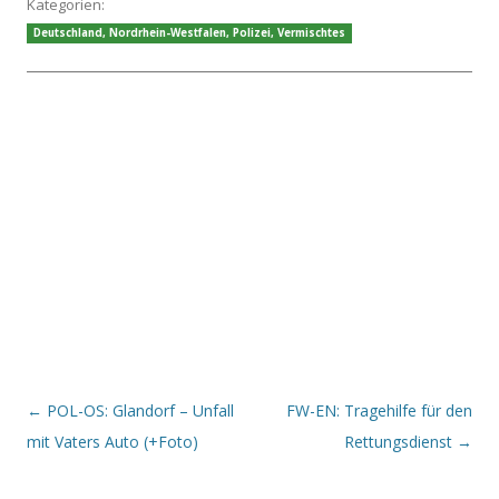
Kategorien:
Deutschland
,
Nordrhein-Westfalen
,
Polizei
,
Vermischtes
Beitrags-Navigation
←
POL-OS: Glandorf – Unfall
FW-EN: Tragehilfe für den
mit Vaters Auto (+Foto)
Rettungsdienst
→