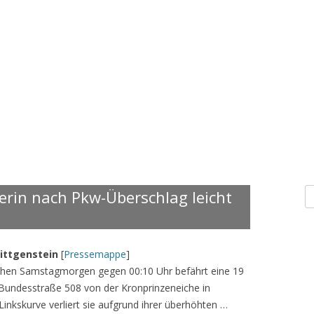
S
erin nach Pkw-Überschlag leicht
n
ittgenstein
[
Pressemappe
]
ühen Samstagmorgen gegen 00:10 Uhr befährt eine 19
 Bundesstraße 508 von der Kronprinzeneiche in
Linkskurve verliert sie aufgrund ihrer überhöhten …