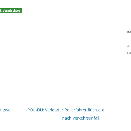
i
,
Vermischtes
K
Al
D
t zwei
POL-DU: Verletzter Rollerfahrer flüchtete
nach Verkehrsunfall
→