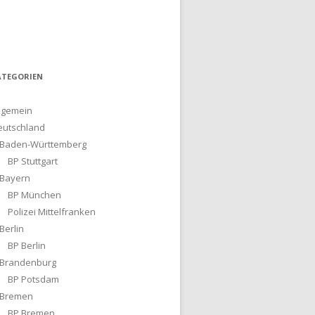
ATEGORIEN
lgemein
eutschland
Baden-Württemberg
BP Stuttgart
Bayern
BP München
Polizei Mittelfranken
Berlin
BP Berlin
Brandenburg
BP Potsdam
Bremen
BP Bremen