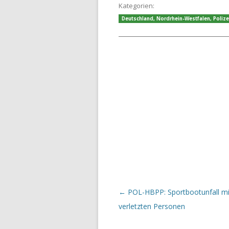
Kategorien:
Deutschland
,
Nordrhein-Westfalen
,
Polize
Beitrags-Navigation
←
POL-HBPP: Sportbootunfall mi
verletzten Personen