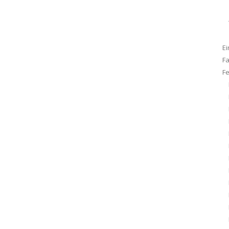
Ei
F
F