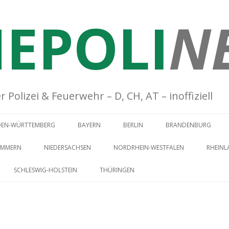
EPOLI
N
Polizei & Feuerwehr – D, CH, AT – inoffiziell
Springe zum Inhalt
DEN-WÜRTTEMBERG
BAYERN
BERLIN
BRANDENBURG
OMMERN
NIEDERSACHSEN
NORDRHEIN-WESTFALEN
RHEINL
SCHLESWIG-HOLSTEIN
THÜRINGEN