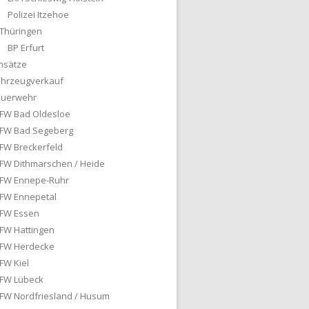
Polizei Itzehoe
Thüringen
BP Erfurt
nsätze
ahrzeugverkauf
euerwehr
FW Bad Oldesloe
FW Bad Segeberg
FW Breckerfeld
FW Dithmarschen / Heide
FW Ennepe-Ruhr
FW Ennepetal
FW Essen
FW Hattingen
FW Herdecke
FW Kiel
FW Lübeck
FW Nordfriesland / Husum