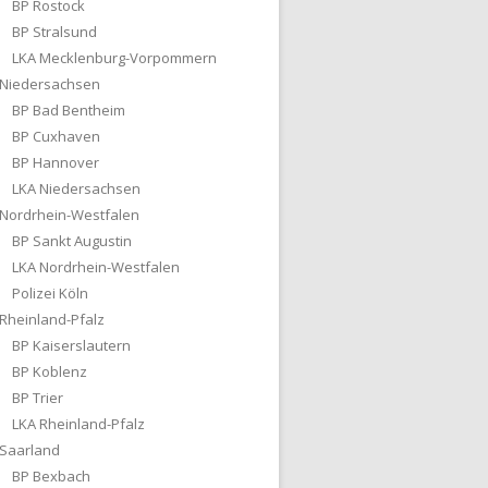
BP Rostock
BP Stralsund
LKA Mecklenburg-Vorpommern
Niedersachsen
BP Bad Bentheim
BP Cuxhaven
BP Hannover
LKA Niedersachsen
Nordrhein-Westfalen
BP Sankt Augustin
LKA Nordrhein-Westfalen
Polizei Köln
Rheinland-Pfalz
BP Kaiserslautern
BP Koblenz
BP Trier
LKA Rheinland-Pfalz
Saarland
BP Bexbach