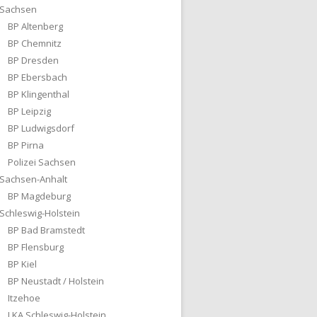
Sachsen
BP Altenberg
BP Chemnitz
BP Dresden
BP Ebersbach
BP Klingenthal
BP Leipzig
BP Ludwigsdorf
BP Pirna
Polizei Sachsen
Sachsen-Anhalt
BP Magdeburg
Schleswig-Holstein
BP Bad Bramstedt
BP Flensburg
BP Kiel
BP Neustadt / Holstein
Itzehoe
LKA Schleswig-Holstein