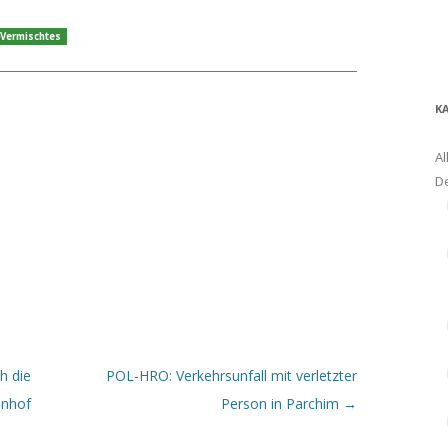
Vermischtes
K
Al
D
h die
POL-HRO: Verkehrsunfall mit verletzter
hnhof
Person in Parchim
→