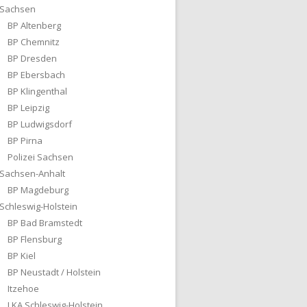
Sachsen
BP Altenberg
BP Chemnitz
BP Dresden
BP Ebersbach
BP Klingenthal
BP Leipzig
BP Ludwigsdorf
BP Pirna
Polizei Sachsen
Sachsen-Anhalt
BP Magdeburg
Schleswig-Holstein
BP Bad Bramstedt
BP Flensburg
BP Kiel
BP Neustadt / Holstein
Itzehoe
LKA Schleswig-Holstein