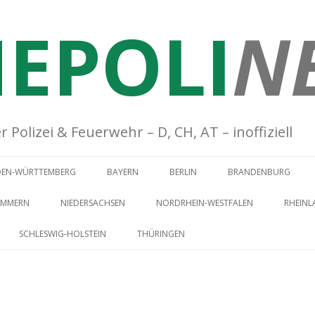
EPOLI
N
Polizei & Feuerwehr – D, CH, AT – inoffiziell
Springe zum Inhalt
DEN-WÜRTTEMBERG
BAYERN
BERLIN
BRANDENBURG
OMMERN
NIEDERSACHSEN
NORDRHEIN-WESTFALEN
RHEINL
SCHLESWIG-HOLSTEIN
THÜRINGEN