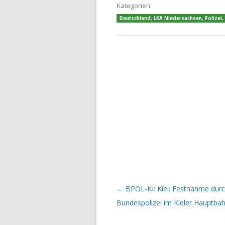
Kategorien:
Deutschland
,
LKA Niedersachsen
,
Polizei
,
Beitrags-Navigation
←
BPOL-KI: Kiel: Festnahme durc
Bundespolizei im Kieler Hauptba