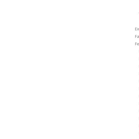
Ei
F
F