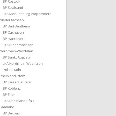
BP Rostock
BP Stralsund
LKA Mecklenburg-Vorpommern
Niedersachsen
BP Bad Bentheim
BP Cuxhaven
BP Hannover
LKA Niedersachsen
Nordrhein-Westfalen
BP Sankt Augustin
LKA Nordrhein-Westfalen
Polizei Köln
Rheinland-Pfalz
BP Kaiserslautern
BP Koblenz
BP Trier
LKA Rheinland-Pfalz
Saarland
BP Bexbach