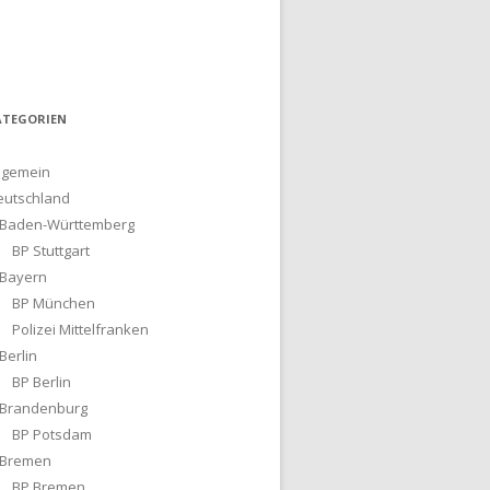
ATEGORIEN
lgemein
eutschland
Baden-Württemberg
BP Stuttgart
Bayern
BP München
Polizei Mittelfranken
Berlin
BP Berlin
Brandenburg
BP Potsdam
Bremen
BP Bremen