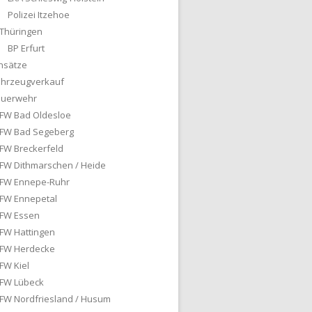
Polizei Itzehoe
Thüringen
BP Erfurt
nsätze
ahrzeugverkauf
euerwehr
FW Bad Oldesloe
FW Bad Segeberg
FW Breckerfeld
FW Dithmarschen / Heide
FW Ennepe-Ruhr
FW Ennepetal
FW Essen
FW Hattingen
FW Herdecke
FW Kiel
FW Lübeck
FW Nordfriesland / Husum