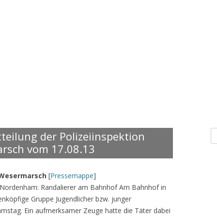
S
teilung der Polizeiinspektion
n
rsch vom 17.08.13
/ Wesermarsch
[
Pressemappe
]
 Nordenham: Randalierer am Bahnhof Am Bahnhof in
enköpfige Gruppe Jugendlicher bzw. junger
mstag. Ein aufmerksamer Zeuge hatte die Täter dabei