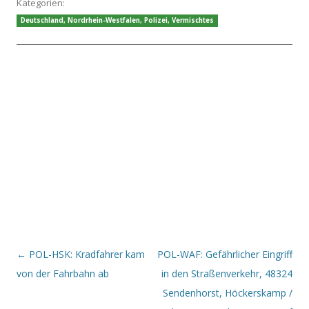
Kategorien:
Deutschland
,
Nordrhein-Westfalen
,
Polizei
,
Vermischtes
Beitrags-Navigation
←
POL-HSK: Kradfahrer kam
POL-WAF: Gefährlicher Eingriff
von der Fahrbahn ab
in den Straßenverkehr, 48324
Sendenhorst, Höckerskamp /