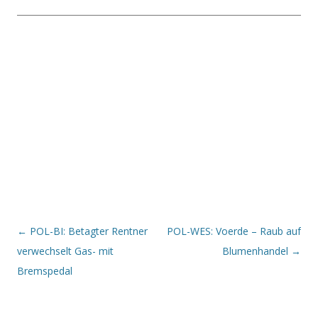
Beitrags-Navigation
←
POL-BI: Betagter Rentner
POL-WES: Voerde – Raub auf
verwechselt Gas- mit
Blumenhandel
→
Bremspedal