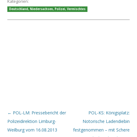
Kategorien:
Deutschland
,
Niedersachsen
,
Polizei
,
Vermischtes
Beitrags-Navigation
←
POL-LM: Pressebericht der
POL-KS: Königsplatz:
Polizeidirektion Limburg-
Notorische Ladendiebin
Weilburg vom 16.08.2013
festgenommen – mit Schere