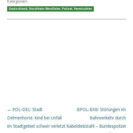
Kategorien:
Deutschland
,
Nordrhein-Westfalen
,
Polizei
,
Vermischtes
Beitrags-Navigation
←
POL-DEL: Stadt
BPOL-BXB: Störungen im
Delmenhorst: Kind bei Unfall
Bahnverkehr durch
im Stadtgebiet schwer verletzt
Kabeldiebstahl – Bundespolizei