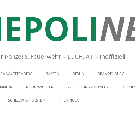
EPOLI
N
Polizei & Feuerwehr – D, CH, AT – inoffiziell
Springe zum Inhalt
DEN-WÜRTTEMBERG
BAYERN
BERLIN
BRANDENBURG
OMMERN
NIEDERSACHSEN
NORDRHEIN-WESTFALEN
RHEINL
SCHLESWIG-HOLSTEIN
THÜRINGEN