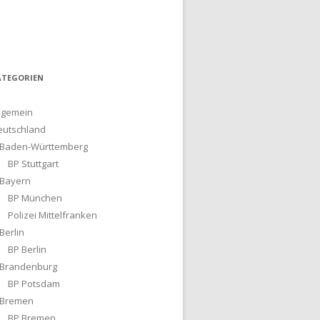
ATEGORIEN
lgemein
eutschland
Baden-Württemberg
BP Stuttgart
Bayern
BP München
Polizei Mittelfranken
Berlin
BP Berlin
Brandenburg
BP Potsdam
Bremen
BP Bremen