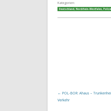
Kategorien:
Deutschland
,
Nordrhein-Westfalen
,
Polize
Beitrags-Navigation
←
POL-BOR: Ahaus – Trunkenhei
Verkehr