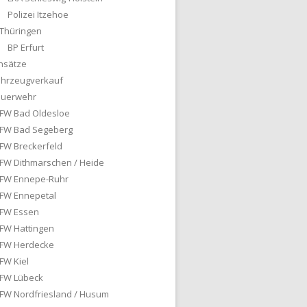
Polizei Itzehoe
Thüringen
BP Erfurt
nsätze
ahrzeugverkauf
euerwehr
FW Bad Oldesloe
FW Bad Segeberg
FW Breckerfeld
FW Dithmarschen / Heide
FW Ennepe-Ruhr
FW Ennepetal
FW Essen
FW Hattingen
FW Herdecke
FW Kiel
FW Lübeck
FW Nordfriesland / Husum