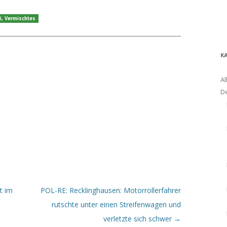
i
,
Vermischtes
K
Al
D
t im
POL-RE: Recklinghausen: Motorrollerfahrer
rutschte unter einen Streifenwagen und
verletzte sich schwer
→