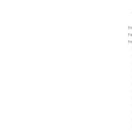
Ei
F
F