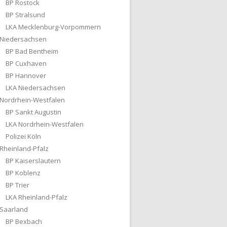
BP Rostock
BP Stralsund
LKA Mecklenburg-Vorpommern
Niedersachsen
BP Bad Bentheim
BP Cuxhaven
BP Hannover
LKA Niedersachsen
Nordrhein-Westfalen
BP Sankt Augustin
LKA Nordrhein-Westfalen
Polizei Köln
Rheinland-Pfalz
BP Kaiserslautern
BP Koblenz
BP Trier
LKA Rheinland-Pfalz
Saarland
BP Bexbach