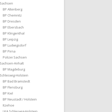
Sachsen
BP Altenberg
BP Chemnitz
BP Dresden
BP Ebersbach
BP Klingenthal
BP Leipzig
BP Ludwigsdorf
BP Pirna
Polizei Sachsen
Sachsen-Anhalt
BP Magdeburg
Schleswig-Holstein
BP Bad Bramstedt
BP Flensburg
BP Kiel
BP Neustadt / Holstein
Itzehoe
LKA Schleswig-Holstein