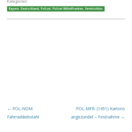
Kategorien:
Bayern
,
Deutschland
,
Polizei
,
Polizei Mittelfranken
,
Vermischtes
Beitrags-Navigation
←
POL-NOM:
POL-MFR: (1451) Kartons
Fahrraddiebstahl
angezündet – Festnahme
→