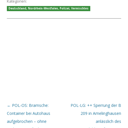
Kategorien:
Deutschland
,
Nordrhein-Westfalen
,
Polizei
,
Vermischtes
Beitrags-Navigation
←
POL-OS: Bramsche:
POL-LG: ++ Sperrung der B
Container bei Autohaus
209 in Amelinghausen
aufgebrochen – ohne
anlässlich des