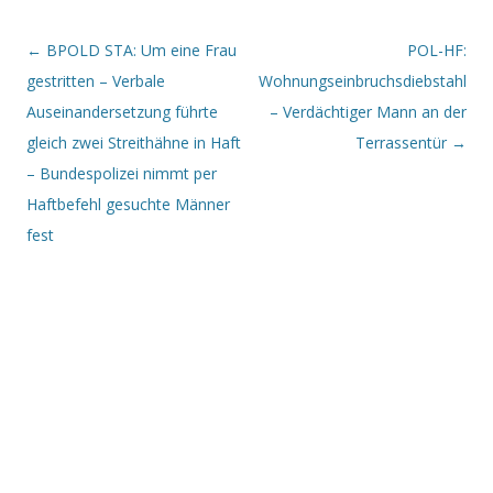
Beitrags-Navigation
←
BPOLD STA: Um eine Frau
POL-HF:
gestritten – Verbale
Wohnungseinbruchsdiebstahl
Auseinandersetzung führte
– Verdächtiger Mann an der
gleich zwei Streithähne in Haft
Terrassentür
→
– Bundespolizei nimmt per
Haftbefehl gesuchte Männer
fest