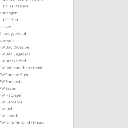
Polizei Itzehoe
Thüringen
BP Erfurt
nsätze
ahrzeugverkauf
euerwehr
FW Bad Oldesloe
FW Bad Segeberg
FW Breckerfeld
FW Dithmarschen / Heide
FW Ennepe-Ruhr
FW Ennepetal
FW Essen
FW Hattingen
FW Herdecke
FW Kiel
FW Lübeck
FW Nordfriesland / Husum