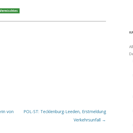
Vermischtes
K
Al
D
rin von
POL-ST: Tecklenburg-Leeden, Erstmeldung
Verkehrsunfall
→