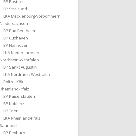
BP Rostock
BP Stralsund
LKA Mecklenburg-Vorpommern
Niedersachsen
BP Bad Bentheim
BP Cuxhaven
BP Hannover
LKA Niedersachsen
Nordrhein-Westfalen
BP Sankt Augustin
LKA Nordrhein-Westfalen
Polizei Köln
Rheinland-Pfalz
BP Kaiserslautern
BP Koblenz
BP Trier
LKA Rheinland-Pfalz
Saarland
BP Bexbach