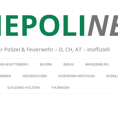
EPOLI
N
Polizei & Feuerwehr – D, CH, AT – inoffiziell
Springe zum Inhalt
DEN-WÜRTTEMBERG
BAYERN
BERLIN
BRANDENBURG
OMMERN
NIEDERSACHSEN
NORDRHEIN-WESTFALEN
RHEINL
SCHLESWIG-HOLSTEIN
THÜRINGEN