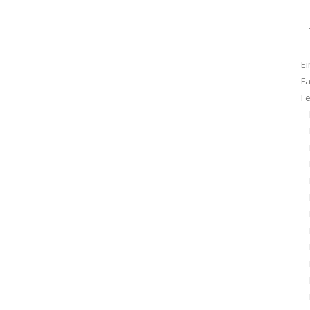
Ei
F
F