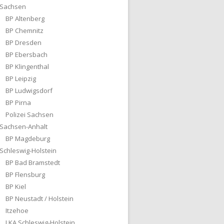
Sachsen
BP Altenberg
BP Chemnitz
BP Dresden
BP Ebersbach
BP Klingenthal
BP Leipzig
BP Ludwigsdorf
BP Pirna
Polizei Sachsen
Sachsen-Anhalt
BP Magdeburg
Schleswig-Holstein
BP Bad Bramstedt
BP Flensburg
BP Kiel
BP Neustadt / Holstein
Itzehoe
LKA Schleswig-Holstein