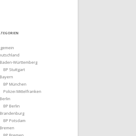
ATEGORIEN
lgemein
eutschland
Baden-Württemberg
BP Stuttgart
Bayern
BP München
Polizei Mittelfranken
Berlin
BP Berlin
Brandenburg
BP Potsdam
Bremen
BP Bremen