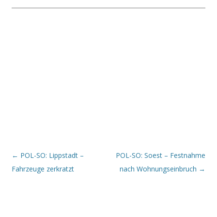
Beitrags-Navigation
←
POL-SO: Lippstadt –
POL-SO: Soest – Festnahme
Fahrzeuge zerkratzt
nach Wohnungseinbruch
→