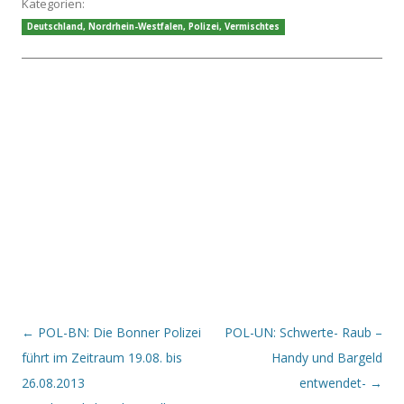
Kategorien:
Deutschland
,
Nordrhein-Westfalen
,
Polizei
,
Vermischtes
Beitrags-Navigation
←
POL-BN: Die Bonner Polizei
POL-UN: Schwerte- Raub –
führt im Zeitraum 19.08. bis
Handy und Bargeld
26.08.2013
entwendet-
→