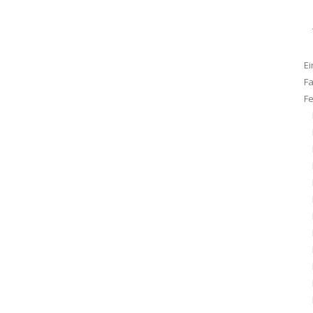
Ei
F
F