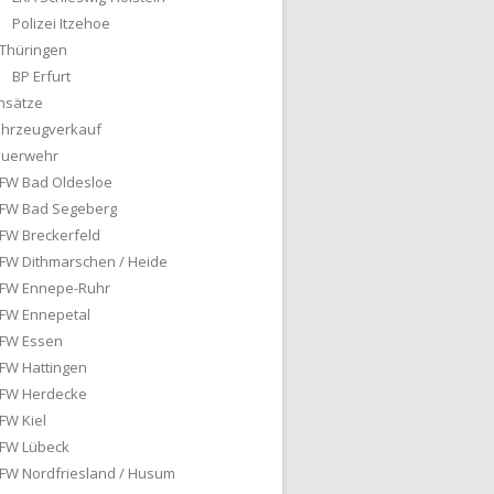
Polizei Itzehoe
Thüringen
BP Erfurt
nsätze
ahrzeugverkauf
euerwehr
FW Bad Oldesloe
FW Bad Segeberg
FW Breckerfeld
FW Dithmarschen / Heide
FW Ennepe-Ruhr
FW Ennepetal
FW Essen
FW Hattingen
FW Herdecke
FW Kiel
FW Lübeck
FW Nordfriesland / Husum