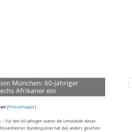
S
tion München: 60-Jähriger
n
sechs Afrikaner ein
hen
[
Pressemappe
]
) – Für den 60-Jährigen waren die Umstände dieser
Die Rosenheimer Bundespolizei hat das anders gesehen