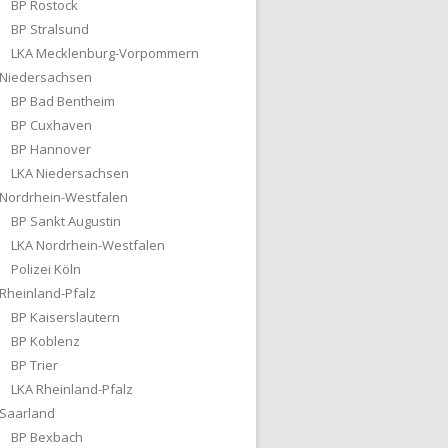
BP Rostock
BP Stralsund
LKA Mecklenburg-Vorpommern
Niedersachsen
BP Bad Bentheim
BP Cuxhaven
BP Hannover
LKA Niedersachsen
Nordrhein-Westfalen
BP Sankt Augustin
LKA Nordrhein-Westfalen
Polizei Köln
Rheinland-Pfalz
BP Kaiserslautern
BP Koblenz
BP Trier
LKA Rheinland-Pfalz
Saarland
BP Bexbach