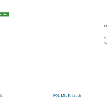
schtes
K
Al
D
der
POL-MK: Einbruch
→
n