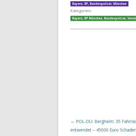
Bayern
,
BP
,
Bundespolizei
,
München
Kategorien:
Bayern
,
BP München
,
Bundespolizei
,
Vermi
Beitrags-Navigation
←
POL-DU: Bergheim: 35 Fahrrä
entwendet – 45000 Euro Schade