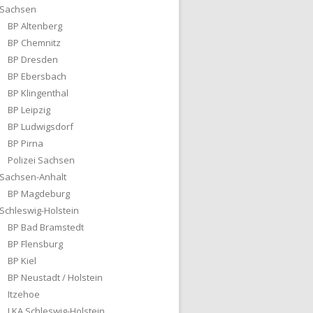
Sachsen
BP Altenberg
BP Chemnitz
BP Dresden
BP Ebersbach
BP Klingenthal
BP Leipzig
BP Ludwigsdorf
BP Pirna
Polizei Sachsen
Sachsen-Anhalt
BP Magdeburg
Schleswig-Holstein
BP Bad Bramstedt
BP Flensburg
BP Kiel
BP Neustadt / Holstein
Itzehoe
LKA Schleswig-Holstein