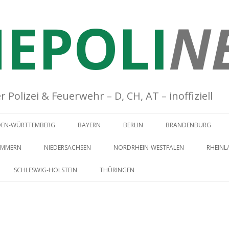
EPOLI
N
Polizei & Feuerwehr – D, CH, AT – inoffiziell
Springe zum Inhalt
DEN-WÜRTTEMBERG
BAYERN
BERLIN
BRANDENBURG
OMMERN
NIEDERSACHSEN
NORDRHEIN-WESTFALEN
RHEINL
SCHLESWIG-HOLSTEIN
THÜRINGEN