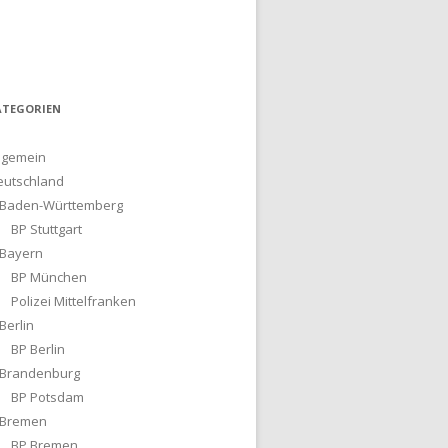
ATEGORIEN
lgemein
eutschland
Baden-Württemberg
BP Stuttgart
Bayern
BP München
Polizei Mittelfranken
Berlin
BP Berlin
Brandenburg
BP Potsdam
Bremen
BP Bremen