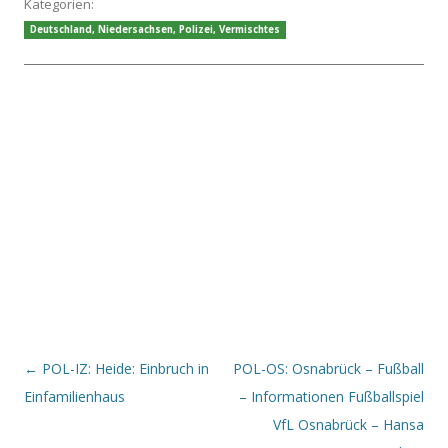
Kategorien:
Deutschland
,
Niedersachsen
,
Polizei
,
Vermischtes
Beitrags-Navigation
←
POL-IZ: Heide: Einbruch in
POL-OS: Osnabrück – Fußball
Einfamilienhaus
– Informationen Fußballspiel
VfL Osnabrück – Hansa