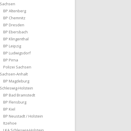
Sachsen
BP Altenberg
BP Chemnitz
BP Dresden
BP Ebersbach
BP Klingenthal
BP Leipzig
BP Ludwigsdorf
BP Pirna
Polizei Sachsen
Sachsen-Anhalt
BP Magdeburg
Schleswig-Holstein
BP Bad Bramstedt
BP Flensburg
BP Kiel
BP Neustadt / Holstein
Itzehoe
LKA Schleswig-Holstein