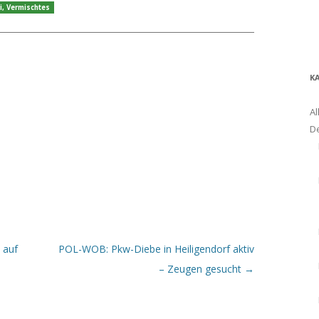
i
,
Vermischtes
K
Al
D
 auf
POL-WOB: Pkw-Diebe in Heiligendorf aktiv
– Zeugen gesucht
→