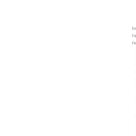
Ei
F
F