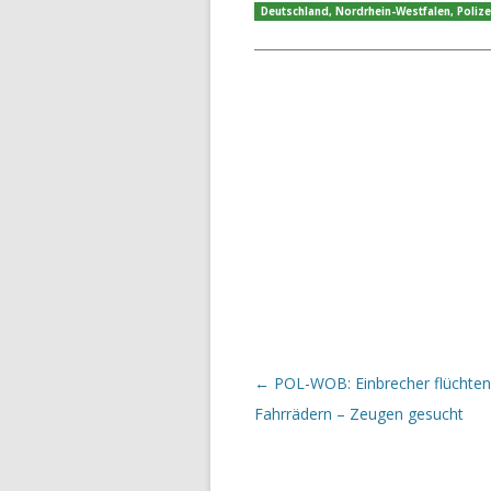
Deutschland
,
Nordrhein-Westfalen
,
Polize
Beitrags-Navigation
←
POL-WOB: Einbrecher flüchten
Fahrrädern – Zeugen gesucht