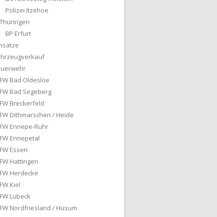
Polizei Itzehoe
Thüringen
BP Erfurt
nsätze
ahrzeugverkauf
euerwehr
FW Bad Oldesloe
FW Bad Segeberg
FW Breckerfeld
FW Dithmarschen / Heide
FW Ennepe-Ruhr
FW Ennepetal
FW Essen
FW Hattingen
FW Herdecke
FW Kiel
FW Lübeck
FW Nordfriesland / Husum