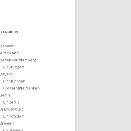
ATEGORIEN
lgemein
eutschland
Baden-Württemberg
BP Stuttgart
Bayern
BP München
Polizei Mittelfranken
Berlin
BP Berlin
Brandenburg
BP Potsdam
Bremen
BP Bremen