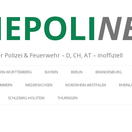
EPOLI
N
Polizei & Feuerwehr – D, CH, AT – inoffiziell
Springe zum Inhalt
DEN-WÜRTTEMBERG
BAYERN
BERLIN
BRANDENBURG
OMMERN
NIEDERSACHSEN
NORDRHEIN-WESTFALEN
RHEINL
SCHLESWIG-HOLSTEIN
THÜRINGEN