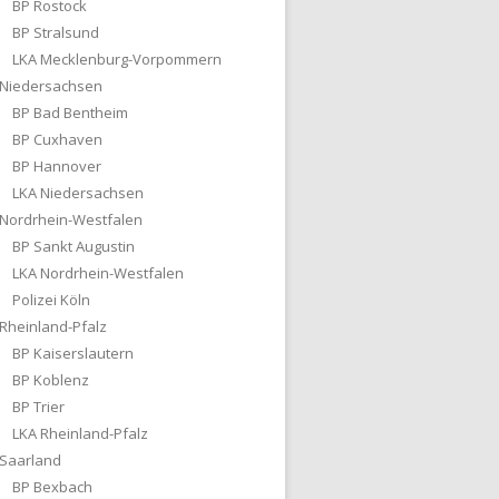
BP Rostock
BP Stralsund
LKA Mecklenburg-Vorpommern
Niedersachsen
BP Bad Bentheim
BP Cuxhaven
BP Hannover
LKA Niedersachsen
Nordrhein-Westfalen
BP Sankt Augustin
LKA Nordrhein-Westfalen
Polizei Köln
Rheinland-Pfalz
BP Kaiserslautern
BP Koblenz
BP Trier
LKA Rheinland-Pfalz
Saarland
BP Bexbach