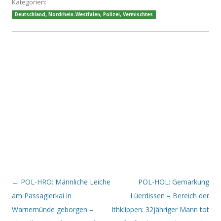
Kategorien:
Deutschland
,
Nordrhein-Westfalen
,
Polizei
,
Vermischtes
Beitrags-Navigation
←
POL-HRO: Männliche Leiche
POL-HOL: Gemarkung
am Passagierkai in
Lüerdissen – Bereich der
Warnemünde geborgen –
Ithklippen: 32jähriger Mann tot