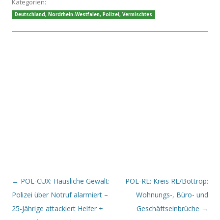
Kategorien:
Deutschland
,
Nordrhein-Westfalen
,
Polizei
,
Vermischtes
Beitrags-Navigation
←
POL-CUX: Häusliche Gewalt:
POL-RE: Kreis RE/Bottrop:
Polizei über Notruf alarmiert –
Wohnungs-, Büro- und
25-Jährige attackiert Helfer +
Geschäftseinbrüche
→