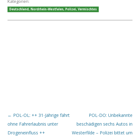
Kategorien:
Deutschland
,
Nordrhein-Westfalen
,
Polizei
,
Vermischtes
Beitrags-Navigation
←
POL-OL: ++ 31-Jährige fährt
POL-DO: Unbekannte
ohne Fahrerlaubnis unter
beschädigen sechs Autos in
Drogeneinfluss ++
Westerfilde – Polizei bittet um