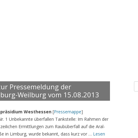
S
zur Pressemeldung der
n
imburg-Weilburg vom 15.08.2013
eipräsidium Westhessen
[
Pressemappe
]
Nr. 1 Unbekannte überfallen Tankstelle: Im Rahmen der
zeilichen Ermittlungen zum Raubüberfall auf die Aral-
raße in Limburg, wurde bekannt, dass kurz vor …
Lesen