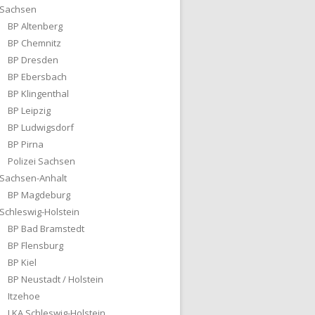
Sachsen
BP Altenberg
BP Chemnitz
BP Dresden
BP Ebersbach
BP Klingenthal
BP Leipzig
BP Ludwigsdorf
BP Pirna
Polizei Sachsen
Sachsen-Anhalt
BP Magdeburg
Schleswig-Holstein
BP Bad Bramstedt
BP Flensburg
BP Kiel
BP Neustadt / Holstein
Itzehoe
LKA Schleswig-Holstein