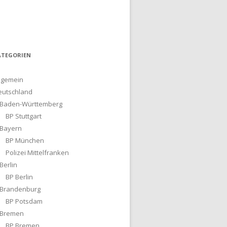
ATEGORIEN
lgemein
eutschland
Baden-Württemberg
BP Stuttgart
Bayern
BP München
Polizei Mittelfranken
Berlin
BP Berlin
Brandenburg
BP Potsdam
Bremen
BP Bremen