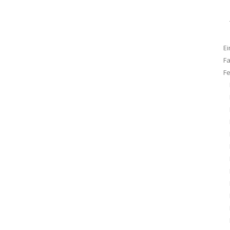
Ei
F
F