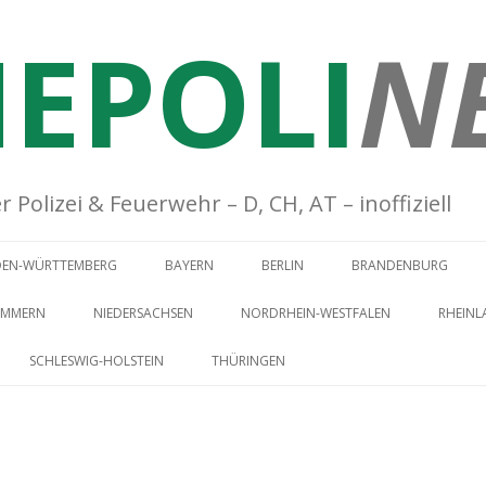
EPOLI
N
Polizei & Feuerwehr – D, CH, AT – inoffiziell
Springe zum Inhalt
DEN-WÜRTTEMBERG
BAYERN
BERLIN
BRANDENBURG
OMMERN
NIEDERSACHSEN
NORDRHEIN-WESTFALEN
RHEINL
SCHLESWIG-HOLSTEIN
THÜRINGEN