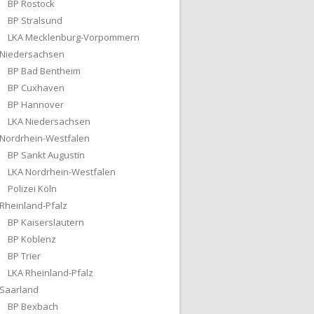
BP Rostock
BP Stralsund
LKA Mecklenburg-Vorpommern
Niedersachsen
BP Bad Bentheim
BP Cuxhaven
BP Hannover
LKA Niedersachsen
Nordrhein-Westfalen
BP Sankt Augustin
LKA Nordrhein-Westfalen
Polizei Köln
Rheinland-Pfalz
BP Kaiserslautern
BP Koblenz
BP Trier
LKA Rheinland-Pfalz
Saarland
BP Bexbach