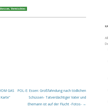
sthessen
,
Vermischtes
K
Al
D
 VOM GAS
POL-E: Essen: Großfahndung nach tödlichen
 Karte“
Schüssen- Tatverdächtiger Vater und
Ehemann ist auf der Flucht -Fotos-
→