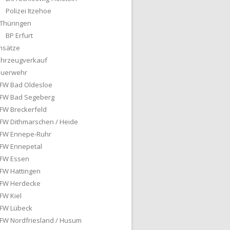
Polizei Itzehoe
Thüringen
BP Erfurt
nsätze
ahrzeugverkauf
euerwehr
FW Bad Oldesloe
FW Bad Segeberg
FW Breckerfeld
FW Dithmarschen / Heide
FW Ennepe-Ruhr
FW Ennepetal
FW Essen
FW Hattingen
FW Herdecke
FW Kiel
FW Lübeck
FW Nordfriesland / Husum