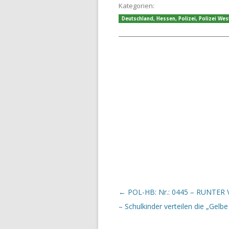
Kategorien:
Deutschland
,
Hessen
,
Polizei
,
Polizei We
Beitrags-Navigation
←
POL-HB: Nr.: 0445 – RUNTER
– Schulkinder verteilen die „Gelbe