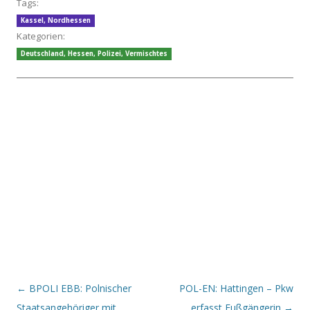
Tags:
Kassel
,
Nordhessen
Kategorien:
Deutschland
,
Hessen
,
Polizei
,
Vermischtes
Beitrags-Navigation
←
BPOLI EBB: Polnischer
POL-EN: Hattingen – Pkw
Staatsangehöriger mit
erfasst Fußgängerin
→