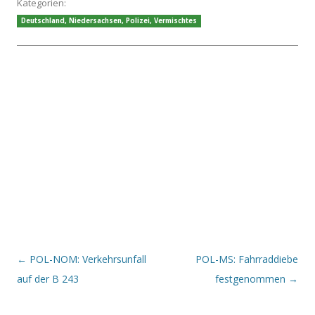
Kategorien:
Deutschland
,
Niedersachsen
,
Polizei
,
Vermischtes
Beitrags-Navigation
←
POL-NOM: Verkehrsunfall
POL-MS: Fahrraddiebe
auf der B 243
festgenommen
→