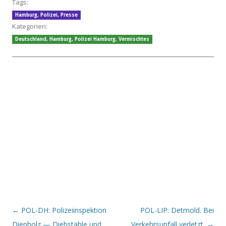
Tags:
Hamburg
,
Polizei
,
Presse
Kategorien:
Deutschland
,
Hamburg
,
Polizei Hamburg
,
Vermischtes
Beitrags-Navigation
←
POL-DH: Polizeiinspektion
POL-LIP: Detmold. Bei
Diepholz — Diebstähle und
Verkehrsunfall verletzt.
→