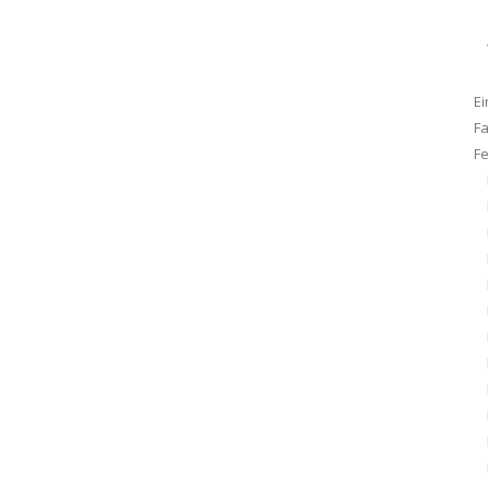
Ei
F
F