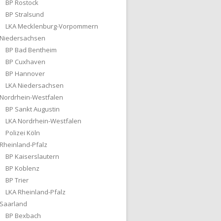
BP Rostock
BP Stralsund
LKA Mecklenburg-Vorpommern
Niedersachsen
BP Bad Bentheim
BP Cuxhaven
BP Hannover
LKA Niedersachsen
Nordrhein-Westfalen
BP Sankt Augustin
LKA Nordrhein-Westfalen
Polizei Köln
Rheinland-Pfalz
BP Kaiserslautern
BP Koblenz
BP Trier
LKA Rheinland-Pfalz
Saarland
BP Bexbach