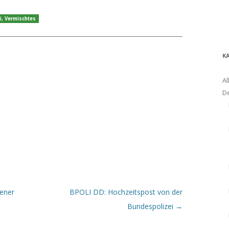
i
,
Vermischtes
K
Al
D
ener
BPOLI DD: Hochzeitspost von der
Bundespolizei
→