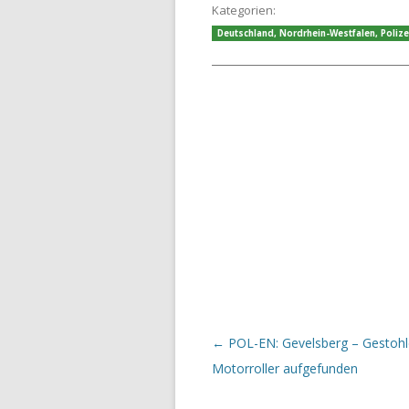
Kategorien:
Deutschland
,
Nordrhein-Westfalen
,
Polize
Beitrags-Navigation
←
POL-EN: Gevelsberg – Gestohl
Motorroller aufgefunden