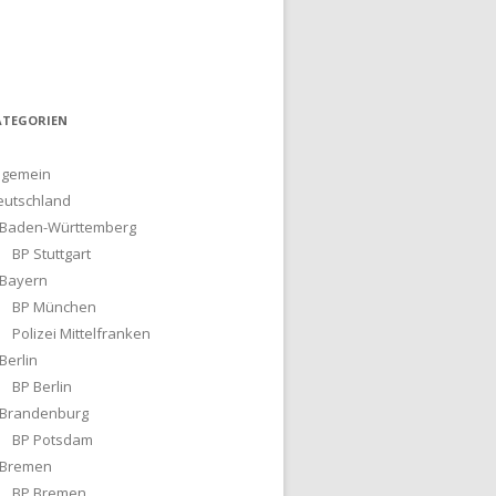
ATEGORIEN
lgemein
eutschland
Baden-Württemberg
BP Stuttgart
Bayern
BP München
Polizei Mittelfranken
Berlin
BP Berlin
Brandenburg
BP Potsdam
Bremen
BP Bremen