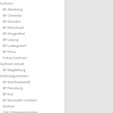
Sachsen
BP Altenberg
BP Chemnitz
BP Dresden
BP Ebersbach
BP Klingenthal
BP Leipzig
BP Ludwigsdorf
BP Pirna
Polizei Sachsen
Sachsen-Anhalt
BP Magdeburg
Schleswig-Holstein
BP Bad Bramstedt
BP Flensburg
BP Kiel
BP Neustadt / Holstein
Itzehoe
LKA Schleswig-Holstein