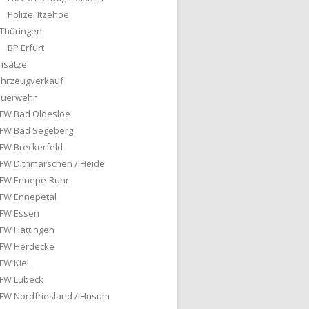
Polizei Itzehoe
Thüringen
BP Erfurt
nsätze
ahrzeugverkauf
euerwehr
FW Bad Oldesloe
FW Bad Segeberg
FW Breckerfeld
FW Dithmarschen / Heide
FW Ennepe-Ruhr
FW Ennepetal
FW Essen
FW Hattingen
FW Herdecke
FW Kiel
FW Lübeck
FW Nordfriesland / Husum