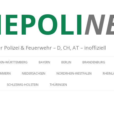
EPOLI
N
Polizei & Feuerwehr – D, CH, AT – inoffiziell
Springe zum Inhalt
DEN-WÜRTTEMBERG
BAYERN
BERLIN
BRANDENBURG
OMMERN
NIEDERSACHSEN
NORDRHEIN-WESTFALEN
RHEINL
SCHLESWIG-HOLSTEIN
THÜRINGEN