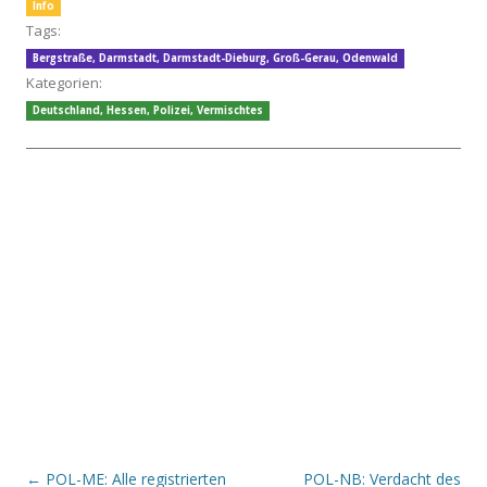
Info
Tags:
Bergstraße
,
Darmstadt
,
Darmstadt-Dieburg
,
Groß-Gerau
,
Odenwald
Kategorien:
Deutschland
,
Hessen
,
Polizei
,
Vermischtes
Beitrags-Navigation
←
POL-ME: Alle registrierten
POL-NB: Verdacht des