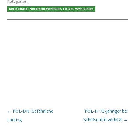
Kategorien:
Deutschland
,
Nordrhein-Westfalen
,
Polizei
,
Vermischtes
Beitrags-Navigation
←
POL-DN: Gefährliche
POL-H: 73-Jähriger bei
Ladung
Schiffsunfall verletzt
→