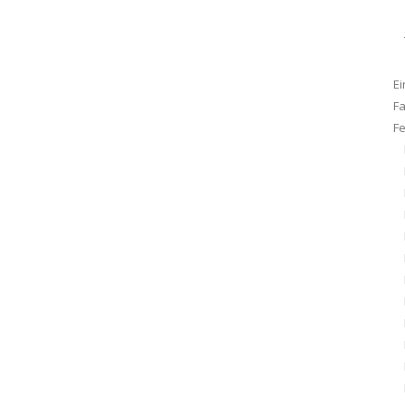
Ei
F
F