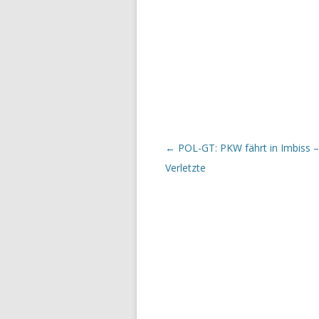
Beitrags-Navigation
←
POL-GT: PKW fährt in Imbiss –
Verletzte