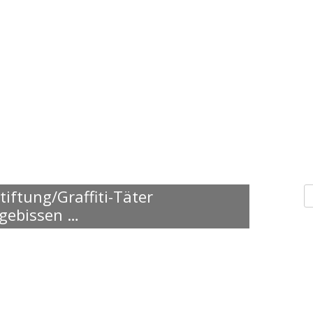
S
tiftung/Graffiti-Täter
n
 gebissen …