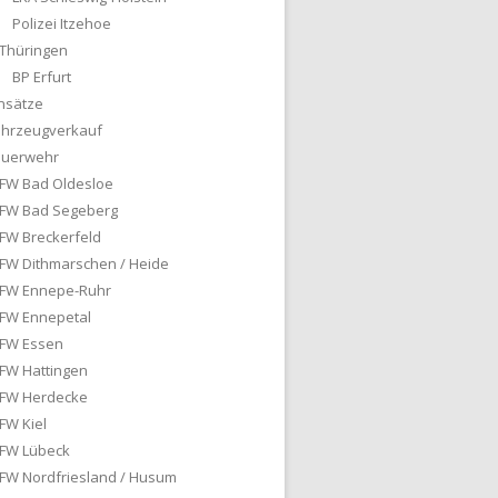
Polizei Itzehoe
Thüringen
BP Erfurt
nsätze
ahrzeugverkauf
euerwehr
FW Bad Oldesloe
FW Bad Segeberg
FW Breckerfeld
FW Dithmarschen / Heide
FW Ennepe-Ruhr
FW Ennepetal
FW Essen
FW Hattingen
FW Herdecke
FW Kiel
FW Lübeck
FW Nordfriesland / Husum