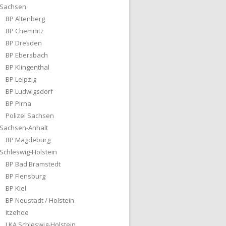
Sachsen
BP Altenberg
BP Chemnitz
BP Dresden
BP Ebersbach
BP Klingenthal
BP Leipzig
BP Ludwigsdorf
BP Pirna
Polizei Sachsen
Sachsen-Anhalt
BP Magdeburg
Schleswig-Holstein
BP Bad Bramstedt
BP Flensburg
BP Kiel
BP Neustadt / Holstein
Itzehoe
LKA Schleswig-Holstein