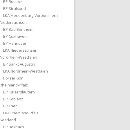
BP Rostock
BP Stralsund
LKA Mecklenburg-Vorpommern
Niedersachsen
BP Bad Bentheim
BP Cuxhaven
BP Hannover
LKA Niedersachsen
Nordrhein-Westfalen
BP Sankt Augustin
LKA Nordrhein-Westfalen
Polizei Köln
Rheinland-Pfalz
BP Kaiserslautern
BP Koblenz
BP Trier
LKA Rheinland-Pfalz
Saarland
BP Bexbach