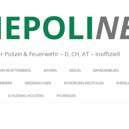
EPOLI
N
Polizei & Feuerwehr – D, CH, AT – inoffiziell
Springe zum Inhalt
DEN-WÜRTTEMBERG
BAYERN
BERLIN
BRANDENBURG
OMMERN
NIEDERSACHSEN
NORDRHEIN-WESTFALEN
RHEINL
SCHLESWIG-HOLSTEIN
THÜRINGEN