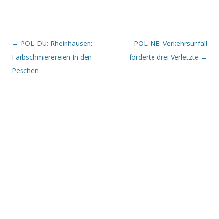
Beitrags-Navigation
←
POL-DU: Rheinhausen:
POL-NE: Verkehrsunfall
Farbschmierereien In den
forderte drei Verletzte
→
Peschen